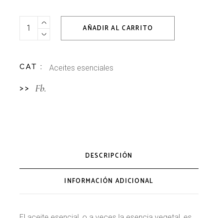
Aceite esencial de lavanda 1L quantity
AÑADIR AL CARRITO
CAT :
Aceites esenciales
Fb.
>>
DESCRIPCIÓN
INFORMACIÓN ADICIONAL
El aceite esencial, o a veces la esencia vegetal, es