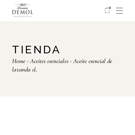
Skip
to
0
the
content
TIENDA
Home
Aceites esenciales
Aceite esencial de
lavanda 1L