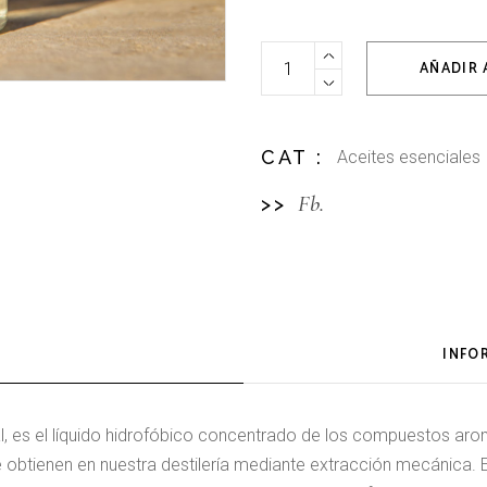
Aceite esencial de lavanda 30
AÑADIR 
CAT :
Aceites esenciales
Fb.
>>
INFO
al, es el líquido hidrofóbico concentrado de los compuestos arom
 obtienen en nuestra destilería mediante extracción mecánica. 