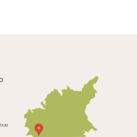
O
tras