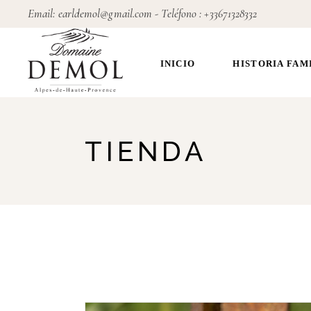
Skip
Email:
earldemol@gmail.com
- Teléfono :
+33671328332
to
the
content
INICIO
HISTORIA FAM
TIENDA