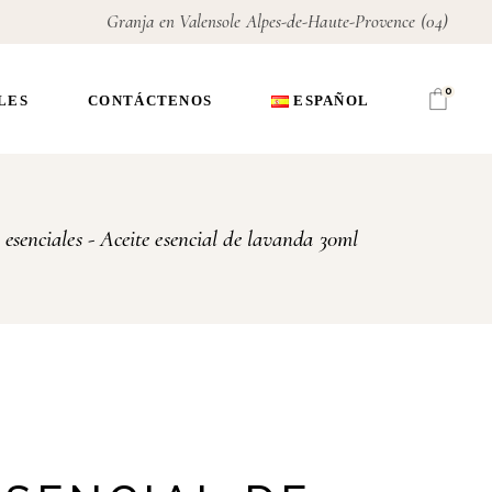
Granja en Valensole Alpes-de-Haute-Provence (04)
Français
English
0
LES
CONTÁCTENOS
ESPAÑOL
Français
 esenciales
Aceite esencial de lavanda 30ml
English