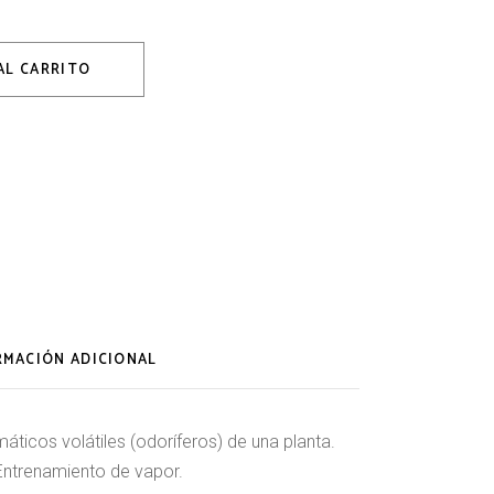
ml quantity
AL CARRITO
RMACIÓN ADICIONAL
áticos volátiles (odoríferos) de una planta.
Entrenamiento de vapor.