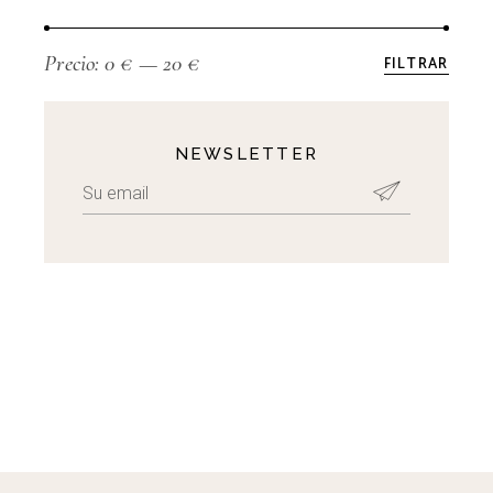
Precio:
0 €
—
20 €
FILTRAR
Preci
Preci
míni
máxi
NEWSLETTER