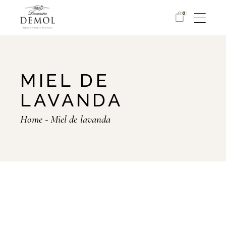
Skip
to
0
the
content
MIEL DE
LAVANDA
Home
Miel de lavanda