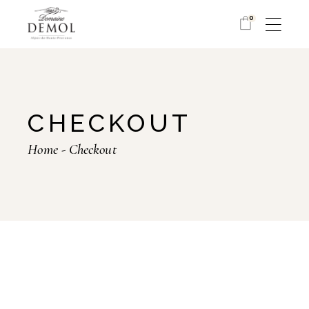
Skip
to
0
the
content
CHECKOUT
Home
Checkout