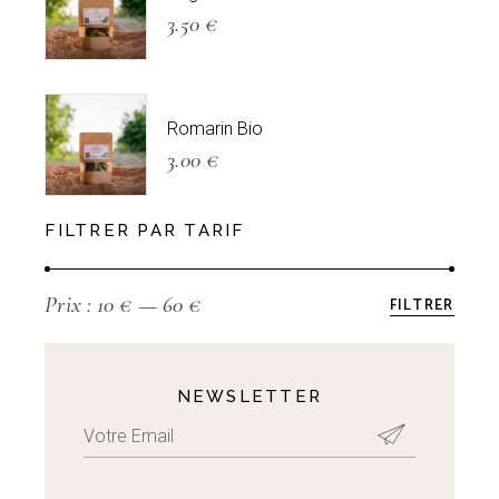
3.50
€
Romarin Bio
3.00
€
FILTRER PAR TARIF
Prix :
10 €
—
60 €
FILTRER
Prix
Prix
min
max
NEWSLETTER